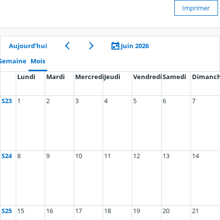
Imprimer
Aujourd’hui
Juin 2026
Semaine
Mois
Lundi
Mardi
Mercredi
Jeudi
Vendredi
Samedi
Dimanc
S23
1
2
3
4
5
6
7
S24
8
9
10
11
12
13
14
S25
15
16
17
18
19
20
21