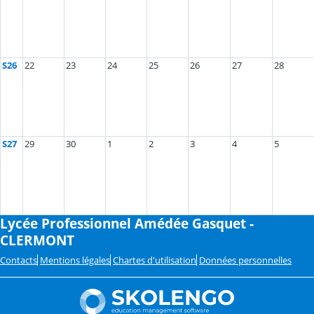
S26
22
23
24
25
26
27
28
S27
29
30
1
2
3
4
5
Lycée Professionnel Amédée Gasquet -
CLERMONT
Contacts
Mentions légales
Chartes d'utilisation
Données personnelles