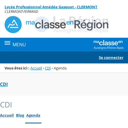
Panneau de gestion des cookies
Lycée Professionnel Amédée Gasquet - CLERMONT
Menu de la rubrique
Contenu
CLERMONT-FERRAND
MENU
Se connecter
Vous êtes ici :
Accueil
›
CDI
›
Agenda
CDI
CDI
Accueil
Blog
Agenda