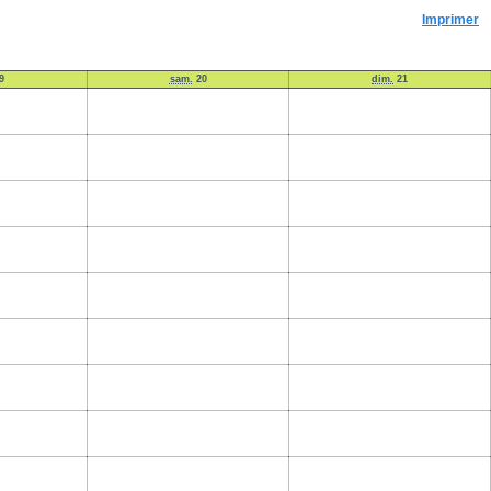
Imprimer
9
sam.
20
dim.
21