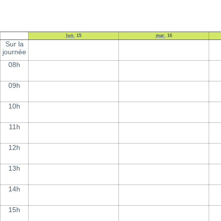
lun.
15
mar.
16
Sur la
journée
08h
09h
10h
11h
12h
13h
14h
15h