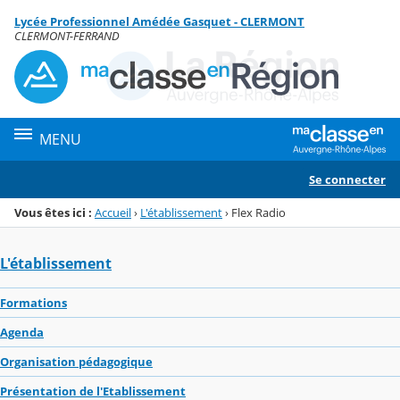
Panneau de gestion des cookies
Lycée Professionnel Amédée Gasquet - CLERMONT
Menu de la rubrique
Contenu
CLERMONT-FERRAND
MENU
Se connecter
Vous êtes ici :
Accueil
›
L'établissement
›
Flex Radio
L'établissement
Formations
Agenda
Organisation pédagogique
Présentation de l'Etablissement