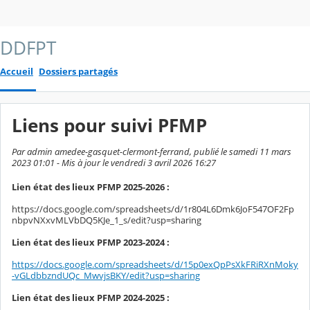
DDFPT
Accueil
Dossiers partagés
Liens pour suivi PFMP
Par admin amedee-gasquet-clermont-ferrand, publié le samedi 11 mars
2023 01:01 - Mis à jour le vendredi 3 avril 2026 16:27
Lien état des lieux PFMP 2025-2026 :
https://docs.google.com/spreadsheets/d/1r804L6Dmk6JoF547OF2Fp
nbpvNXxvMLVbDQ5KJe_1_s/edit?usp=sharing
Lien état des lieux PFMP 2023-2024 :
https://docs.google.com/spreadsheets/d/15p0exQpPsXkFRiRXnMoky
-vGLdbbzndUQc_MwvjsBKY/edit?usp=sharing
Lien état des lieux PFMP 2024-2025 :