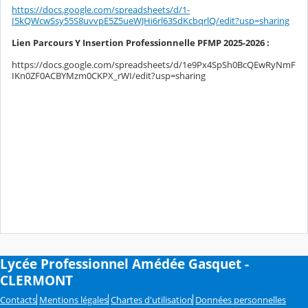
https://docs.google.com/spreadsheets/d/1-
I5kQWcwSsy55S8uvvpE5Z5ueWJHi6rl63SdKcbqrlQ/edit?usp=sharing
Lien
Parcours Y Insertion Professionnelle PFMP 2025-2026 :
https://docs.google.com/spreadsheets/d/1e9Px4SpSh0BcQEwRyNmF
IKn0ZF0ACBYMzm0CKPX_rWI/edit?usp=sharing
Lycée Professionnel Amédée Gasquet -
CLERMONT
Contacts
Mentions légales
Chartes d'utilisation
Données personnelles