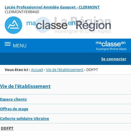
Panneau de gestion des cookies
Lycée Professionnel Amédée Gasquet - CLERMONT
Menu de la rubrique
Contenu
CLERMONT-FERRAND
MENU
Se connecter
Vous êtes ici :
Accueil
›
Vie de l'établissement
›
DDFPT
Vie de l'établissement
Espace clients
Offres de stage
Collecte solidaire Ukraine
DDFPT