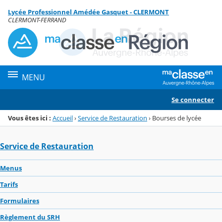
Panneau de gestion des cookies
Lycée Professionnel Amédée Gasquet - CLERMONT
Menu de la rubrique
Contenu
CLERMONT-FERRAND
MENU
Se connecter
Vous êtes ici :
Accueil
›
Service de Restauration
›
Bourses de lycée
Service de Restauration
Menus
Tarifs
Formulaires
Règlement du SRH