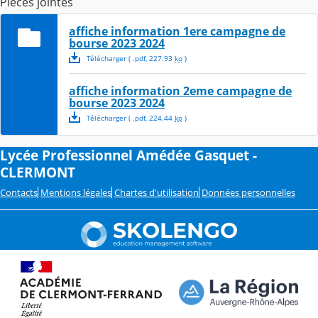
Pièces jointes
affiche information 1ere campagne de
bourse 2023 2024
Télécharger
( .
pdf
,
227.93
ko
)
affiche information 2eme campagne de
bourse 2023 2024
Télécharger
( .
pdf
,
224.44
ko
)
Lycée Professionnel Amédée Gasquet -
CLERMONT
Contacts
Mentions légales
Chartes d'utilisation
Données personnelles