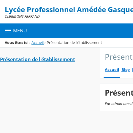
Panneau de gestion des cookies
Lycée Professionnel Amédée Gasqu
Menu de la rubrique
Contenu
CLERMONT-FERRAND
MENU
Vous êtes ici :
Accueil
›
Présentation de l'établissement
Présent
Présentation de l'établissement
Accueil
Blog
Présent
Par admin amedee