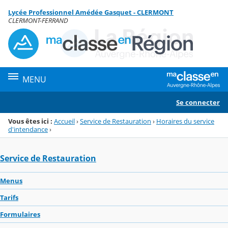
Panneau de gestion des cookies
Lycée Professionnel Amédée Gasquet - CLERMONT
Menu de la rubrique
Contenu
CLERMONT-FERRAND
MENU
Se connecter
Vous êtes ici :
Accueil
›
Service de Restauration
›
Horaires du service
d'intendance
›
Service de Restauration
Menus
Tarifs
Formulaires