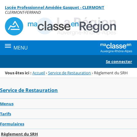
Panneau de gestion des cookies
Lycée Professionnel Amédée Gasquet - CLERMONT
Menu de la rubrique
Contenu
CLERMONT-FERRAND
MENU
Se connecter
Vous êtes ici :
Accueil
›
Service de Restauration
›
Règlement du SRH
Service de Restauration
Menus
Tarifs
Formulaires
Règlement du SRH