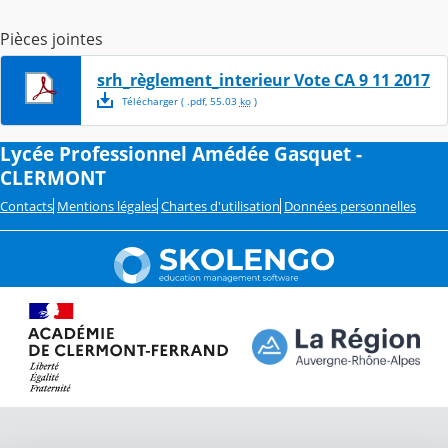
Pièces jointes
srh_règlement_interieur Vote CA 9 11 2017
Télécharger
( .
pdf
,
55.03
ko
)
Lycée Professionnel Amédée Gasquet -
CLERMONT
Contacts
Mentions légales
Chartes d'utilisation
Données personnelles